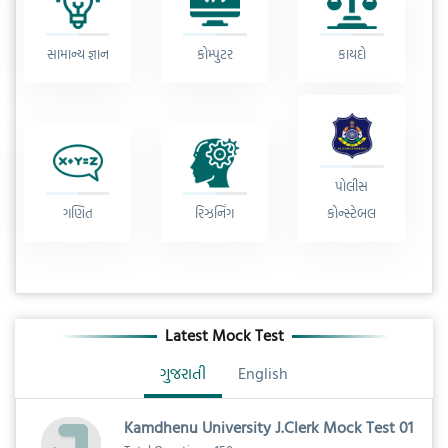
સામાન્ય જ્ઞાન
કોમ્પુટર
કાયદો
પોલીસ
ગણિત
રિઝનિંગ
કોન્સ્ટેબલ
Latest Mock Test
ગુજરાતી
English
Kamdhenu University J.Clerk Mock Test 01