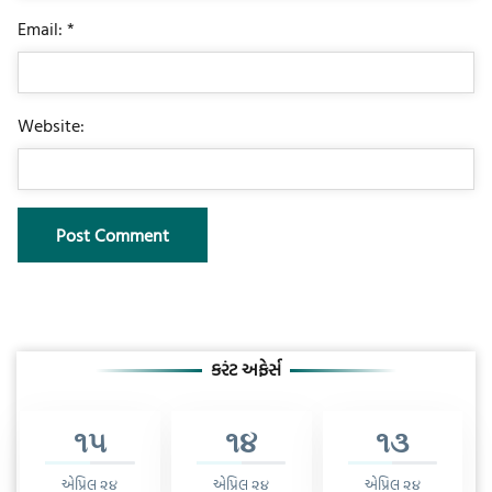
Email: *
Website:
કરંટ અફેર્સ
૧૫
૧૪
૧૩
એપ્રિલ ૨૪
એપ્રિલ ૨૪
એપ્રિલ ૨૪