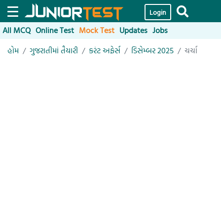
Login
All MCQ
Online Test
Mock Test
Updates
Jobs
હોમ
ગુજરાતીમાં તૈયારી
કરંટ અફેર્સ
ડિસેમ્બર 2025
ચર્ચા