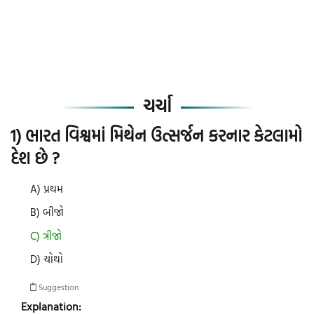
ચર્ચા
1) ભારત વિશ્વમાં મિથેન ઉત્સર્જન કરનાર કેટલામો
દેશ છે ?
A) પ્રથમ
B) બીજો
C) ત્રીજો
D) ચોથો
Suggestion
Explanation: