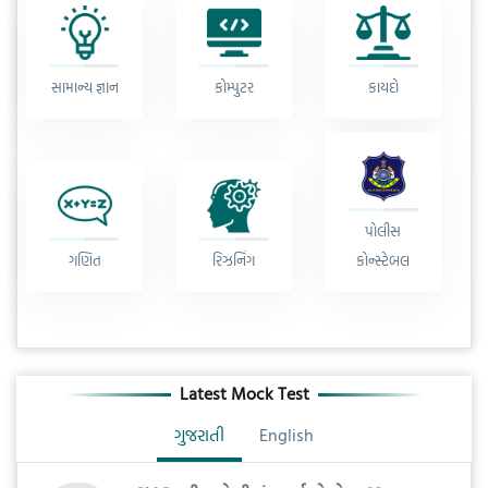
સામાન્ય જ્ઞાન
કોમ્પુટર
કાયદો
પોલીસ
ગણિત
રિઝનિંગ
કોન્સ્ટેબલ
Latest Mock Test
ગુજરાતી
English