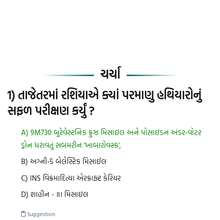
ચર્ચા
1) તાજેતરમાં રશિયાએ ક્યાં પરમાણુ હથિયારોનું
સફળ પરીક્ષણ કર્યું ?
A) 9M730 બુરેવેસ્ટનિક ક્રુઝ મિસાઇલ અને પોસાઇડન અંડર-વોટર
ડ્રોન ધરાવતું સબમરીન 'ખાબારોવસ્ક',
B) અગ્ની-5 બેલેસ્ટિક મિસાઈલ
C) INS વિક્રમાદિત્યા એરક્રાફ્ટ કેરિયર
D) શાહીન - ॥। મિસાઇલ
Suggestion