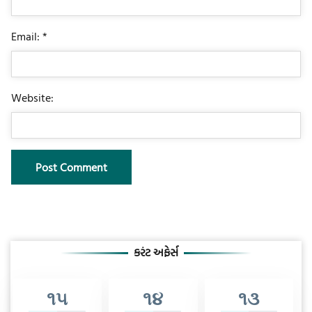
Email: *
Website:
કરંટ અફેર્સ
૧૫
૧૪
૧૩