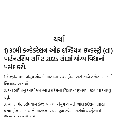
ચર્ચા
1) 30મી કન્ફેડરેશન ઓફ ઇન્ડિયન ઇન્ડસ્ટ્રી (cii)
પાર્ટનરશિપ સમિટ 2025 સંદર્ભે યોગ્ય વિધાનો
પસંદ કરો.
1. કેન્દ્રીય મંત્રી પીયૂષ ગોયલે ભારતના પ્રથમ ડ્રોન સિટી અને રસ્પેસ સિટીનો
શિલાન્યાસ કર્યો.
2. આ સમિતનું આયોજન આંધ્ર પ્રદેશના વિશાખાપટ્ટનમમાં કરવામાં આવ્યું
હતું.
3. આ સમિટ દરમિયાન કેન્દ્રીય મંત્રી પીયૂષ ગોયલે આંધ્ર પ્રદેશમાં ભારતના
પ્રથમ ડ્રોન સિટી અને ભારતના પ્રથમ ટ્વિન સ્પેસ સિટીનો વર્ચ્યુઅલી