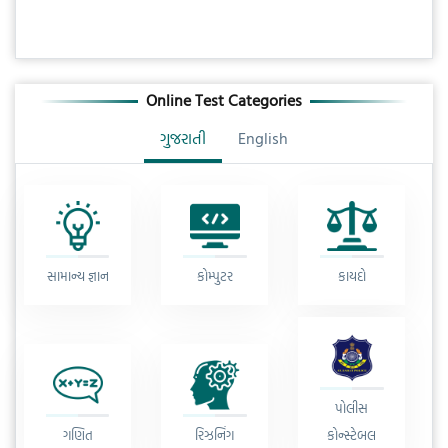
Online Test Categories
ગુજરાતી
English
સામાન્ય જ્ઞાન
કોમ્પુટર
કાયદો
પોલીસ
ગણિત
રિઝનિંગ
કોન્સ્ટેબલ