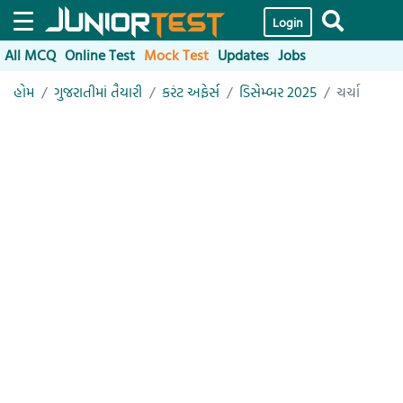
Login
All MCQ
Online Test
Mock Test
Updates
Jobs
હોમ
ગુજરાતીમાં તૈયારી
કરંટ અફેર્સ
ડિસેમ્બર 2025
ચર્ચા