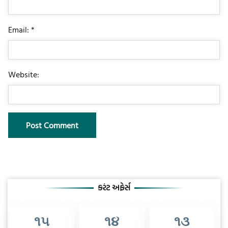
Email: *
Website:
કરંટ અફેર્સ
૧૫
૧૪
૧૩