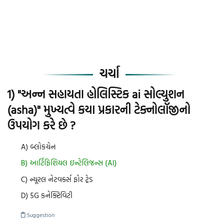
ચર્ચા
1) "અન્ન સહાયતા હોલિસ્ટિક ai સોલ્યુશન
(asha)" મુખ્યત્વે કયા પ્રકારની ટેક્નોલૉજીનો
ઉપયોગ કરે છે ?
A) બ્લોકચેન
B) આર્ટિફિશિયલ ઇન્ટેલિજન્સ (AI)
C) ન્યૂરલ નેટવર્ક્સ ફોર ટ્રેડ
D) 5G કનેક્ટિવિટી
Suggestion