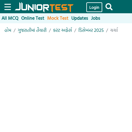
Login
All MCQ
Online Test
Mock Test
Updates
Jobs
હોમ
ગુજરાતીમાં તૈયારી
કરંટ અફેર્સ
ડિસેમ્બર 2025
ચર્ચા