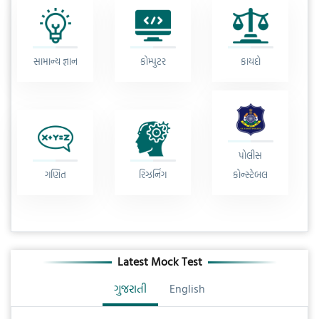
સામાન્ય જ્ઞાન
કોમ્પુટર
કાયદો
પોલીસ
ગણિત
રિઝનિંગ
કોન્સ્ટેબલ
Latest Mock Test
ગુજરાતી
English