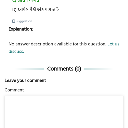
C) ફક્ત 1 અને 2
D) આપેલ પૈકી એક પણ નહિ
Suggestion
Explanation:
No answer description available for this question.
Let us
discuss.
Comments (
0
)
Leave your comment
Comment