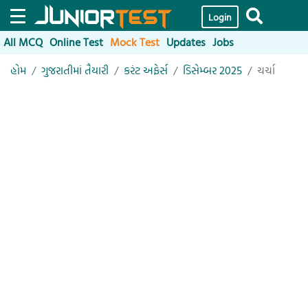
Login
All MCQ
Online Test
Mock Test
Updates
Jobs
હોમ
ગુજરાતીમાં તૈયારી
કરંટ અફેર્સ
ડિસેમ્બર 2025
ચર્ચા