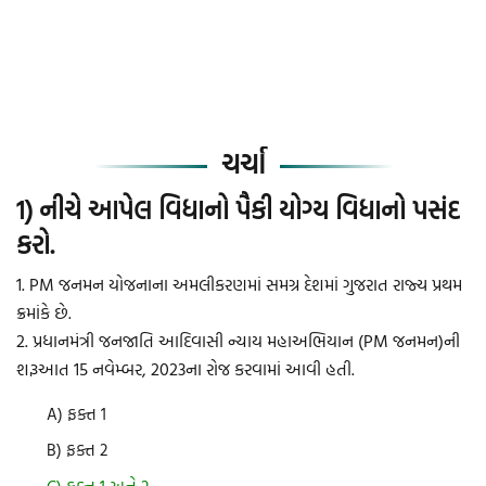
ચર્ચા
1) નીચે આપેલ વિધાનો પૈકી યોગ્ય વિધાનો પસંદ
કરો.
1. PM જનમન યોજનાના અમલીકરણમાં સમગ્ર દેશમાં ગુજરાત રાજ્ય પ્રથમ
ક્રમાંકે છે.
2. પ્રધાનમંત્રી જનજાતિ આદિવાસી ન્યાય મહાઅભિયાન (PM જનમન)ની
શરૂઆત 15 નવેમ્બર, 2023ના રોજ કરવામાં આવી હતી.
A) ફક્ત 1
B) ફક્ત 2