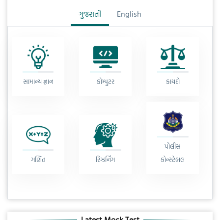
ગુજરાતી
English
સામાન્ય જ્ઞાન
કોમ્પુટર
કાયદો
પોલીસ
ગણિત
રિઝનિંગ
કોન્સ્ટેબલ
Latest Mock Test