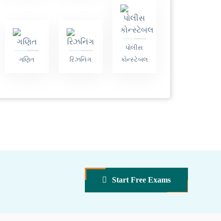
પોલીસ
ગણિત
રિઝનિંગ
કોન્સ્ટેબલ
Start Free Exams