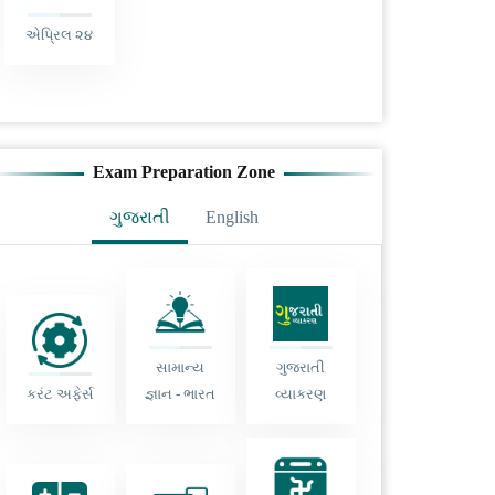
એપ્રિલ ૨૪
Exam Preparation Zone
ગુજરાતી
English
સામાન્ય
ગુજરાતી
કરંટ અફેર્સ
જ્ઞાન - ભારત
વ્યાકરણ