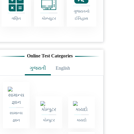
ગુજરાતનો
ગણિત
કોમ્પ્યુટર
ઈતિહાસ
Online Test Categories
ગુજરાતી
English
સામાન્ય
જ્ઞાન
કોમ્પુટર
કાયદો