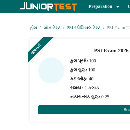
Preparation
હોમ
મોક ટેસ્ટ
PSI સ્પેશિયલ ટેસ્ટ
PSI Exam 20
ગુજરાતી
PSI Exam 2026 
કુલ પ્રશ્નો:
100
કુલ ગુણ:
100
કટ ઑફ:
40
સમય :
1 કલાક
નકારાત્મક ગુણ:
0.25
St