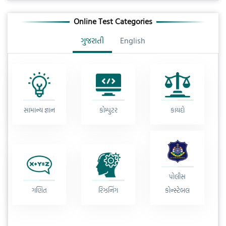
Online Test Categories
ગુજરાતી
English
સામાન્ય જ્ઞાન
કોમ્પુટર
કાયદો
પોલીસ
ગણિત
રિઝનિંગ
કોન્સ્ટેબલ