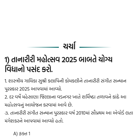
ચર્ચા
1) તાનારીરી મહોત્સવ 2025 બાબતે યોગ્ય
વિધાનો પસંદ કરો.
1. શાસ્ત્રીય ગાયિકા સુશ્રી કલાપિની કોમકલીને તાનારીરી સંગીત સન્માન
પુરસ્કાર 2025 આપવામાં આવ્યો.
2. દર વર્ષે મહેસાણા જિલ્લાના વડનગર ખાતે શર્મિષ્ઠા તળાવને કાંઠે આ
મહોત્સવનું આયોજન કરવામાં આવે છે.
૩. તાનારીરી સંગીત સન્માન પુરસ્કાર વર્ષ 2010માં સૌપ્રથમ આ એવોર્ડ લતા
મંગેશકરને આપવામાં આવ્યો હતો.
A) ફક્ત 1