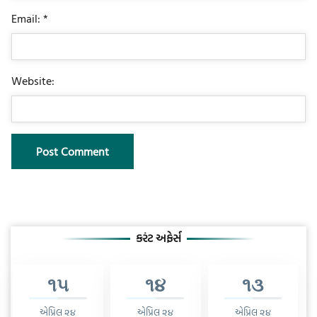
Email: *
Website:
કરંટ અફેર્સ
૧૫
૧૪
૧૩
એપ્રિલ ૨૪
એપ્રિલ ૨૪
એપ્રિલ ૨૪