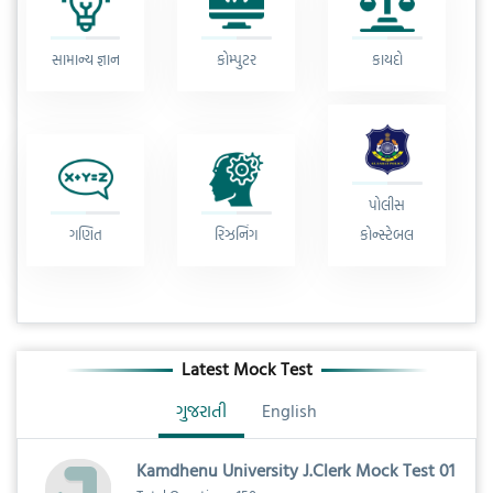
સામાન્ય જ્ઞાન
કોમ્પુટર
કાયદો
પોલીસ
ગણિત
રિઝનિંગ
કોન્સ્ટેબલ
Latest Mock Test
ગુજરાતી
English
Kamdhenu University J.Clerk Mock Test 01