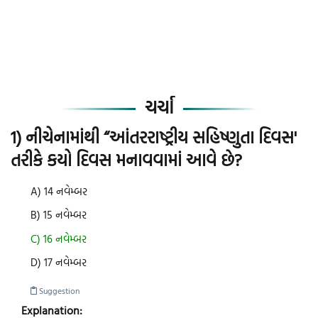
ચર્ચા
1) નીચેનામાંથી “આંતરરાષ્ટ્રીય સહિષ્ણુતા દિવસ'
તરીકે કયો દિવસ મનાવવામાં આવે છે?
A) 14 નવેમ્બર
B) 15 નવેમ્બર
C) 16 નવેમ્બર
D) 17 નવેમ્બર
Suggestion
Explanation: