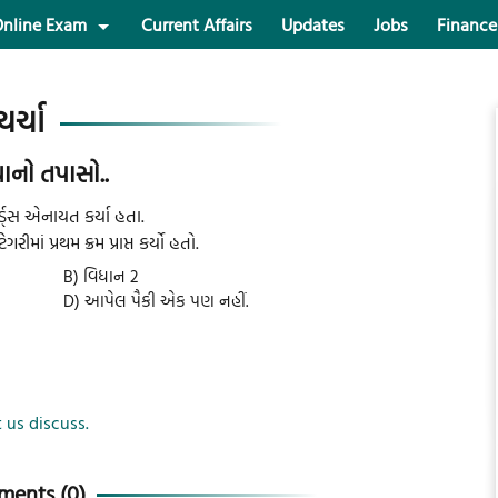
nline Exam
Current Affairs
Updates
Jobs
Finance
ચર્ચા
ધાનો તપાસો..
ર્ડ્સ એનાયત કર્યા હતા.
ીમાં પ્રથમ ક્રમ પ્રાપ્ત કર્યો હતો.
B) વિધાન 2
D) આપેલ પૈકી એક પણ નહીં.
 us discuss.
ents (
0
)