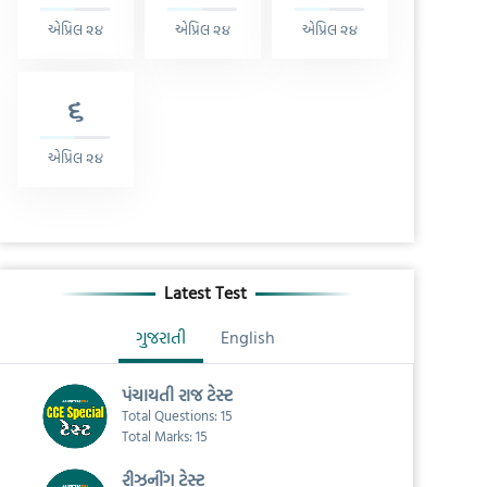
એપ્રિલ ૨૪
એપ્રિલ ૨૪
એપ્રિલ ૨૪
૬
એપ્રિલ ૨૪
Latest Test
ગુજરાતી
English
પંચાયતી રાજ ટેસ્ટ
Total Questions: 15
Total Marks: 15
રીઝનીંગ ટેસ્ટ