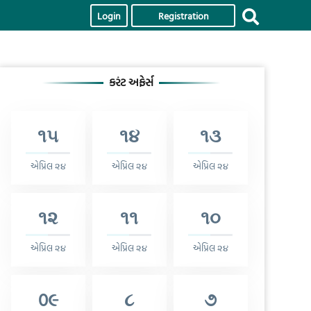
Login
Registration
કરંટ અફેર્સ
૧૫
૧૪
૧૩
એપ્રિલ ૨૪
એપ્રિલ ૨૪
એપ્રિલ ૨૪
૧૨
૧૧
૧૦
એપ્રિલ ૨૪
એપ્રિલ ૨૪
એપ્રિલ ૨૪
0૯
૮
૭