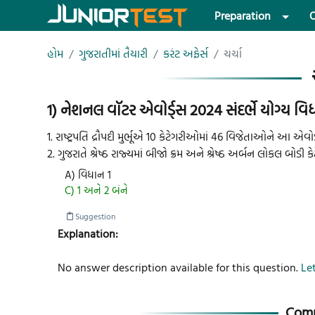
Preparation
O
હોમ
ગુજરાતીમાં તૈયારી
કરંટ અફેર્સ
ચર્ચા
1) નેશનલ વૉટર એવોર્ડ્સ 2024 સંદર્ભે યોગ્ય વિ
1. રાષ્ટ્રપતિ દ્રૌપદી મુર્ભૂએ 10 કેટેગરીઓમાં 46 વિજેતાઓને આ એવો
2. ગુજરાતે શ્રેષ્ઠ રાજ્યમાં બીજો ક્રમ અને શ્રેષ્ઠ અર્બન લોકલ બોડી કેટેગર
A) વિધાન 1
C) 1 અને 2 બંને
Suggestion
Explanation:
No answer description available for this question.
Let
Comm