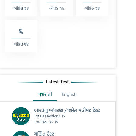
એપ્રિલ ૨૪
એપ્રિલ ૨૪
એપ્રિલ ૨૪
૬
એપ્રિલ ૨૪
Latest Test
ગુજરાતી
English
ભારતનું બંધારણ / જાહેર વહીવટ ટેસ્ટ
Total Questions: 15
Total Marks: 15
ગણિત ટેસ્ટ