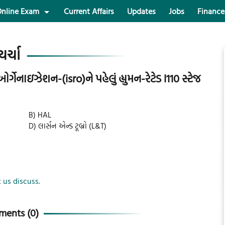
nline Exam
Current Affairs
Updates
Jobs
Finance
ચર્ચા
ર્ગેનાઇઝેશન-(isro)ને પહેલું હ્યુમન-રેટેડ l110 સ્ટેજ
B) HAL
D) લાર્સન એન્ડ ટૂબ્રો (L&T)
 us discuss.
ents (
0
)