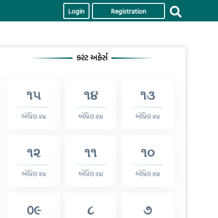
Login
Registration
કરંટ અફેર્સ
૧૫
૧૪
૧૩
એપ્રિલ ૨૪
એપ્રિલ ૨૪
એપ્રિલ ૨૪
૧૨
૧૧
૧૦
એપ્રિલ ૨૪
એપ્રિલ ૨૪
એપ્રિલ ૨૪
0૯
૮
૭