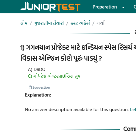
Preparation
O
હોમ
ગુજરાતીમાં તૈયારી
કરંટ અફેર્સ
ચર્ચા
1) ગગનયાન પ્રોજેક્ટ માટે ઇન્ડિયન સ્પેસ રિસર્ચ ઓ
વિકાસ એન્જિન કોણે પૂરું પાડયું ?
A) DRDO
C) ગોધરેજ એન્ટરપ્રાઇઝિસ ગ્રુપ
Suggestion
Explanation:
No answer description available for this question.
Let
Comm