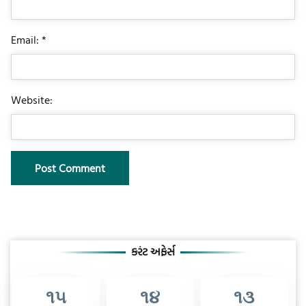
Email: *
Website:
કરંટ અફેર્સ
૧૫
૧૪
૧૩