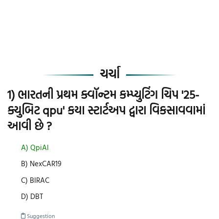
ચર્ચા
1) ભારતની પ્રથમ ક્વૉન્ટમ કમ્પ્યુટિંગ ચિપ '25-
ક્યુબિટ qpu' કયા સ્ટાર્ટઅપ દ્વારા વિકસાવવામાં
આવી છે ?
A) QpiAl
B) NexCAR19
C) BIRAC
D) DBT
Suggestion