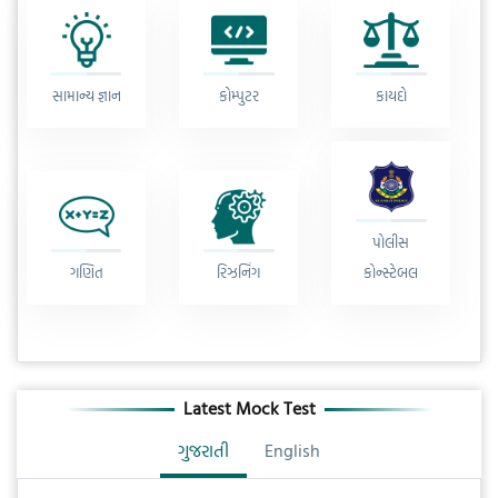
સામાન્ય જ્ઞાન
કોમ્પુટર
કાયદો
પોલીસ
ગણિત
રિઝનિંગ
કોન્સ્ટેબલ
Latest Mock Test
ગુજરાતી
English