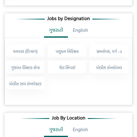
Jobs by Designation
ગુજરાતી
English
વનપાલ (દિવ્યાંગ)
પશુધન નિરિક્ષક
ગ્રામસેવક, વર્ગ -૩
ગુજરાત શિક્ષણ સેવા
જેલ સિપાઈ
પોલીસ કોન્સ્ટેબલ
પોલીસ સબ ઈન્સ્પેક્ટર
Job By Location
ગુજરાતી
English