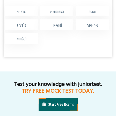
આણંદ
બનાસકાંઠા
Surat
રાજકોટ
નવસારી
જામનગર
અમરેલી
Test your knowledge with juniortest.
TRY FREE MOCK TEST TODAY.
Start Free Exams