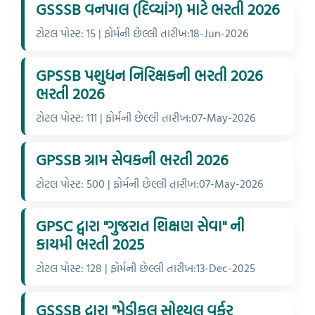
GSSSB વનપાલ (દિવ્યાંગ) માટે ભરતી 2026
ટોટલ પોસ્ટ: 15 | ફોર્મની છેલ્લી તારીખ:18-Jun-2026
GPSSB પશુધન નિરિક્ષકની ભરતી 2026
ભરતી 2026
ટોટલ પોસ્ટ: 111 | ફોર્મની છેલ્લી તારીખ:07-May-2026
GPSSB ગ્રામ સેવકની ભરતી 2026
ટોટલ પોસ્ટ: 500 | ફોર્મની છેલ્લી તારીખ:07-May-2026
GPSC દ્વારા "ગુજરાત શિક્ષણ સેવા" ની
કાયમી ભરતી 2025
ટોટલ પોસ્ટ: 128 | ફોર્મની છેલ્લી તારીખ:13-Dec-2025
GSSSB દ્વારા "મેડીકલ સોશ્યલ વર્કર