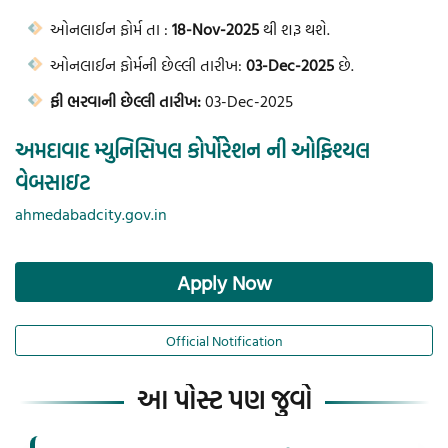
ઓનલાઈન ફોર્મ તા :
18-Nov-2025
થી શરૂ થશે.
ઓનલાઈન ફોર્મની છેલ્લી તારીખ:
03-Dec-2025
છે.
ફી ભરવાની છેલ્લી તારીખ:
03-Dec-2025
અમદાવાદ મ્યુનિસિપલ કોર્પોરેશન ની ઓફિશ્યલ
વેબસાઇટ
ahmedabadcity.gov.in
Apply Now
Official Notification
આ પોસ્ટ પણ જુવો