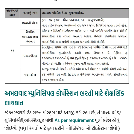
અમદાવાદ મ્યુનિસિપલ કોર્પોરેશન ભરતી માટે શેક્ષણિક
લાયકાત
જે અરજદારો ઉપરોક્ત પોસ્ટ્સ માટે અરજી કરી રહ્યા છે, તે માન્ય બોર્ડ/
યુનિવર્સિટી/ઇન્સ્ટિટ્યૂટ માંથી
As per requirement
પૂર્ણ કરેલ હોવું
જોઈએ. (વધુ વિગતો માટે કૃપા કરીને ઓફિશ્યિલ નોટિફિકેશન જોવો )