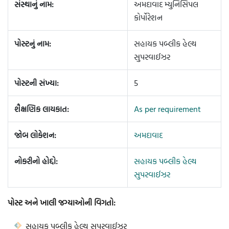
સંસ્થાનું નામ:
અમદાવાદ મ્યુનિસિપલ
કોર્પોરેશન
પોસ્ટનું નામ:
સહાયક પબ્લીક હેલ્થ
સુપરવાઈઝર
પોસ્ટની સંખ્યા:
5
શૈક્ષણિક લાયકાત:
As per requirement
જોબ લોકેશન:
અમદાવાદ
નોકરીનો હોદ્દો:
સહાયક પબ્લીક હેલ્થ
સુપરવાઈઝર
પોસ્ટ અને ખાલી જગ્યાઓની વિગતો:
સહાયક પબ્લીક હેલ્થ સુપરવાઈઝર