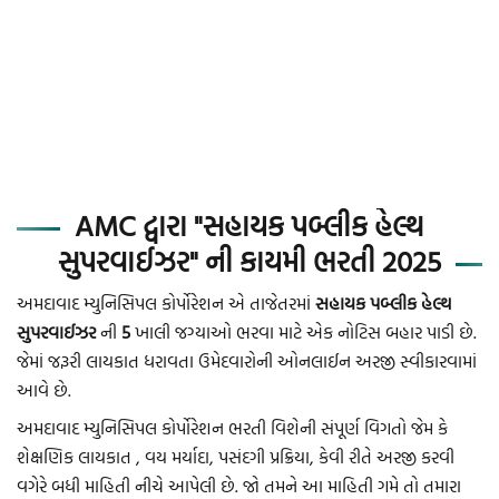
AMC દ્વારા "સહાયક પબ્લીક હેલ્થ
સુપરવાઈઝર" ની કાયમી ભરતી 2025
અમદાવાદ મ્યુનિસિપલ કોર્પોરેશન એ તાજેતરમાં
સહાયક પબ્લીક હેલ્થ
સુપરવાઈઝર
ની
5
ખાલી જગ્યાઓ ભરવા માટે એક નોટિસ બહાર પાડી છે.
જેમાં જરૂરી લાયકાત ધરાવતા ઉમેદવારોની ઓનલાઈન અરજી સ્વીકારવામાં
આવે છે.
અમદાવાદ મ્યુનિસિપલ કોર્પોરેશન ભરતી વિશેની સંપૂર્ણ વિગતો જેમ કે
શેક્ષણિક લાયકાત , વય મર્યાદા, પસંદગી પ્રક્રિયા, કેવી રીતે અરજી કરવી
વગેરે બધી માહિતી નીચે આપેલી છે. જો તમને આ માહિતી ગમે તો તમારા