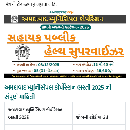
મિત્ર ને શેર કરવાનું ભૂલતા નહિ.
અમદાવાદ મ્યુનિસિપલ કોર્પોરેશન ભરતી 2025 ની
સંપૂર્ણ માહિતી
અમદાવાદ મ્યુનિસિપલ કોર્પોરેશન
ભરતી 2025
જોબની શોર્ટ માહિતી