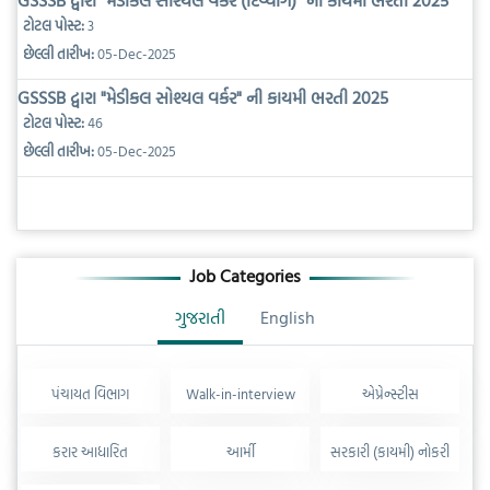
GSSSB દ્વારા "મેડીકલ સોશ્યલ વર્કર (દિવ્યાંગ)" ની કાયમી ભરતી 2025
ટોટલ પોસ્ટ:
3
છેલ્લી તારીખ:
05-Dec-2025
GSSSB દ્વારા "મેડીકલ સોશ્યલ વર્કર" ની કાયમી ભરતી 2025
ટોટલ પોસ્ટ:
46
છેલ્લી તારીખ:
05-Dec-2025
Job Categories
ગુજરાતી
English
પંચાયત વિભાગ
Walk-in-interview
એપ્રેન્સ્ટીસ
કરાર આધારિત
આર્મી
સરકારી (કાયમી) નોકરી