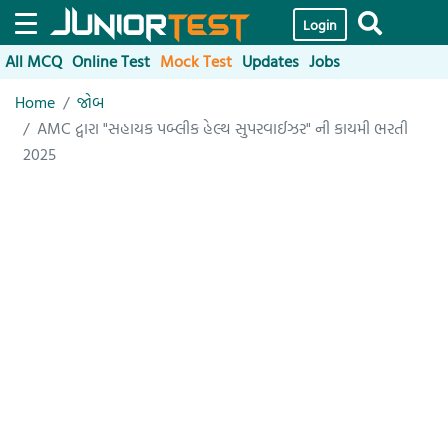
Login
All MCQ
Online Test
Mock Test
Updates
Jobs
Home
જોબ
AMC દ્વારા "સહાયક પબ્લીક હેલ્થ સુપરવાઈઝર" ની કાયમી ભરતી
2025