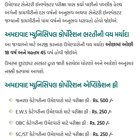
ઉમેદવાર સેનેટરી ઈન્સ્પેકટર પરીક્ષા પાસ કર્યા પછીનો પબ્લીક હેલ્થ
અંગેની કામગીરીનો દસ વર્ષનો અનુભવ અથવા સેનેટરી ઈન્સ્પેકટર
જગ્યાની કામગીરીનો પાંચ વર્ષનો અનુભવ ધરાવતો હોવો જોઈએ.
અમદાવાદ મ્યુનિસિપલ કોર્પોરેશન ભરતીની વય મર્યાદા
આ જગ્યાઓ માટે અરજી કરનારા ઉમેદવારોની વય મર્યાદા
ઓછામાં ઓછી
18 વર્ષ અને મહત્તમ 45
વર્ષ હોવી જોઈએ.
ઉંમરમાં છૂટછાટ સરકાર દ્વારા જારી કરાયેલા ધોરણો અને આદેશો અનુસાર
નક્કી કરવામાં આવશે.
અમદાવાદ મ્યુનિસિપલ કોર્પોરેશન એપ્લિકેશન ફી
જનરલ કેટેગરીના ઉમેદવારો માટે પરીક્ષા ફી :
Rs. 500 /-
E.W.S કેટેગરીના ઉમેદવારો માટે પરીક્ષા ફી :
Rs. 250 /-
OBC કેટેગરીના ઉમેદવારો માટે પરીક્ષા ફી :
Rs. 250 /-
SC/ST કેટેગરીના ઉમેદવારો માટે પરીક્ષા ફી :
Rs. 250 /-