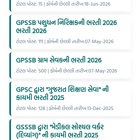
ટોટલ પોસ્ટ: 15 | ફોર્મની છેલ્લી તારીખ:18-Jun-2026
GPSSB પશુધન નિરિક્ષકની ભરતી 2026
ભરતી 2026
ટોટલ પોસ્ટ: 111 | ફોર્મની છેલ્લી તારીખ:07-May-2026
GPSSB ગ્રામ સેવકની ભરતી 2026
ટોટલ પોસ્ટ: 500 | ફોર્મની છેલ્લી તારીખ:07-May-2026
GPSC દ્વારા "ગુજરાત શિક્ષણ સેવા" ની
કાયમી ભરતી 2025
ટોટલ પોસ્ટ: 128 | ફોર્મની છેલ્લી તારીખ:13-Dec-2025
GSSSB દ્વારા "મેડીકલ સોશ્યલ વર્કર
(દિવ્યાંગ)" ની કાયમી ભરતી 2025