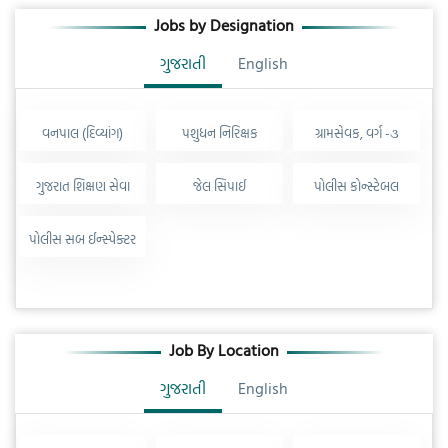
Jobs by Designation
ગુજરાતી
English
વનપાલ (દિવ્યાંગ)
પશુધન નિરિક્ષક
ગ્રામસેવક, વર્ગ -૩
ગુજરાત શિક્ષણ સેવા
જેલ સિપાઈ
પોલીસ કોન્સ્ટેબલ
પોલીસ સબ ઈન્સ્પેક્ટર
Job By Location
ગુજરાતી
English