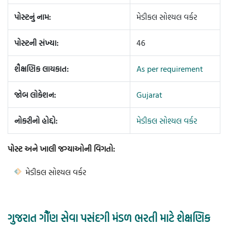
પોસ્ટનું નામ:
મેડીકલ સોશ્યલ વર્કર
પોસ્ટની સંખ્યા:
46
શૈક્ષણિક લાયકાત:
As per requirement
જોબ લોકેશન:
Gujarat
નોકરીનો હોદ્દો:
મેડીકલ સોશ્યલ વર્કર
પોસ્ટ અને ખાલી જગ્યાઓની વિગતો:
મેડીકલ સોશ્યલ વર્કર
ગુજરાત ગૌઁણ સેવા પસંદગી મંડળ ભરતી માટે શેક્ષણિક