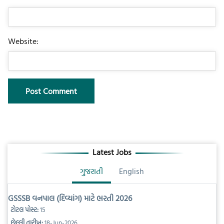
Website:
Latest Jobs
ગુજરાતી
English
GSSSB વનપાલ (દિવ્યાંગ) માટે ભરતી 2026
ટોટલ પોસ્ટ:
15
છેલ્લી તારીખ:
18-Jun-2026