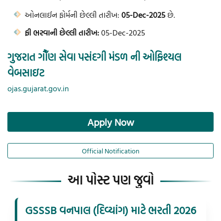
ઓનલાઈન ફોર્મની છેલ્લી તારીખ:
05-Dec-2025
છે.
ફી ભરવાની છેલ્લી તારીખ:
05-Dec-2025
ગુજરાત ગૌઁણ સેવા પસંદગી મંડળ ની ઓફિશ્યલ
વેબસાઇટ
ojas.gujarat.gov.in
Apply Now
Official Notification
આ પોસ્ટ પણ જુવો
GSSSB વનપાલ (દિવ્યાંગ) માટે ભરતી 2026