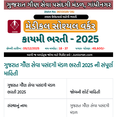
ગુજરાત ગૌઁણ સેવા પસંદગી મંડળ ભરતી 2025 ની સંપૂર્ણ
માહિતી
ગુજરાત ગૌઁણ સેવા પસંદગી મંડળ
ભરતી 2025
જોબની શોર્ટ માહિતી
સંસ્થાનું નામ:
ગુજરાત ગૌઁણ સેવા પસંદગી
મંડળ