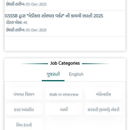
છેલ્લી તારીખ:
05-Dec-2025
GSSSB દ્વારા "મેડીકલ સોશ્યલ વર્કર" ની કાયમી ભરતી 2025
ટોટલ પોસ્ટ:
46
છેલ્લી તારીખ:
05-Dec-2025
Job Categories
ગુજરાતી
English
પંચાયત વિભાગ
Walk-in-interview
એપ્રેન્સ્ટીસ
કરાર આધારિત
આર્મી
સરકારી (કાયમી) નોકરી
વિમા કંપની