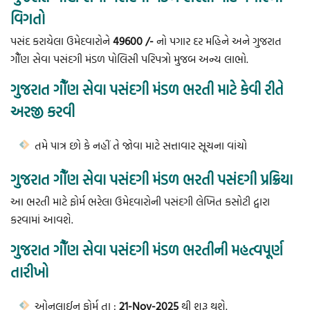
વિગતો
પસંદ કરાયેલા ઉમેદવારોને
49600 /-
નો પગાર દર મહિને અને ગુજરાત
ગૌઁણ સેવા પસંદગી મંડળ પોલિસી પરિપત્રો મુજબ અન્ય લાભો.
ગુજરાત ગૌઁણ સેવા પસંદગી મંડળ ભરતી માટે કેવી રીતે
અરજી કરવી
તમે પાત્ર છો કે નહીં તે જોવા માટે સત્તાવાર સૂચના વાંચો
ગુજરાત ગૌઁણ સેવા પસંદગી મંડળ ભરતી પસંદગી પ્રક્રિયા
આ ભરતી માટે ફોર્મ ભરેલા ઉમેદવારોની પસંદગી લેખિત કસોટી દ્વારા
કરવામાં આવશે.
ગુજરાત ગૌઁણ સેવા પસંદગી મંડળ ભરતીની મહત્વપૂર્ણ
તારીખો
ઓનલાઈન ફોર્મ તા :
21-Nov-2025
થી શરૂ થશે.