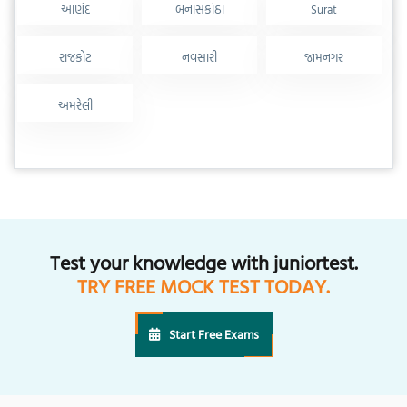
આણંદ
બનાસકાંઠા
Surat
રાજકોટ
નવસારી
જામનગર
અમરેલી
Test your knowledge with juniortest.
TRY FREE MOCK TEST TODAY.
Start Free Exams