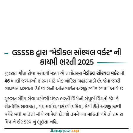
GSSSB દ્વારા "મેડીકલ સોશ્યલ વર્કર" ની
કાયમી ભરતી 2025
ગુજરાત ગૌઁણ સેવા પસંદગી મંડળ એ તાજેતરમાં
મેડીકલ સોશ્યલ વર્કર
ની
46
ખાલી જગ્યાઓ ભરવા માટે એક નોટિસ બહાર પાડી છે. જેમાં જરૂરી
લાયકાત ધરાવતા ઉમેદવારોની ઓનલાઈન અરજી સ્વીકારવામાં આવે છે.
ગુજરાત ગૌઁણ સેવા પસંદગી મંડળ ભરતી વિશેની સંપૂર્ણ વિગતો જેમ કે
શેક્ષણિક લાયકાત , વય મર્યાદા, પસંદગી પ્રક્રિયા, કેવી રીતે અરજી કરવી
વગેરે બધી માહિતી નીચે આપેલી છે. જો તમને આ માહિતી ગમે તો તમારા
મિત્ર ને શેર કરવાનું ભૂલતા નહિ.