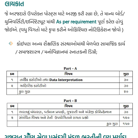
લાયકાત
જે અરજદારો ઉપરોક્ત પોસ્ટ્સ માટે અરજી કરી રહ્યા છે, તે માન્ય બોર્ડ/
યુનિવર્સિટી/ઇન્સ્ટિટ્યૂટ માંથી
As per requirement
પૂર્ણ કરેલ હોવું
જોઈએ. (વધુ વિગતો માટે કૃપા કરીને ઓફિશ્યિલ નોટિફિકેશન જોવો )
કોઈપણ અન્ય શૈક્ષણિક સંસ્થાઓમાંથી મેળવેલ સામાજિક કાર્ય
/ સમાજશાસ્ત્ર / મનોવિજ્ઞાનમાં સ્નાતકની ડિગ્રી;
ગુજરાત ગૌઁણ સેવા પસંદગી મંડળ ભરતીની વય મર્યાદા