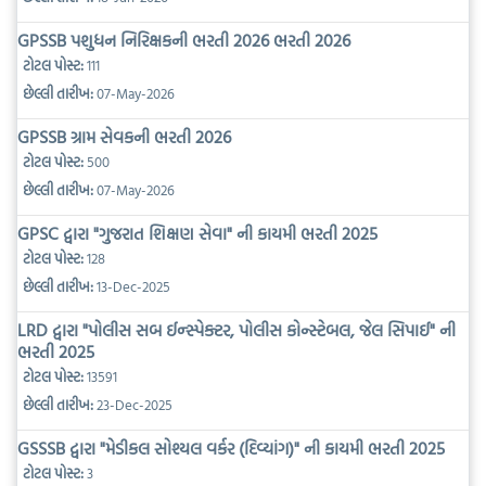
GPSSB પશુધન નિરિક્ષકની ભરતી 2026 ભરતી 2026
ટોટલ પોસ્ટ:
111
છેલ્લી તારીખ:
07-May-2026
GPSSB ગ્રામ સેવકની ભરતી 2026
ટોટલ પોસ્ટ:
500
છેલ્લી તારીખ:
07-May-2026
GPSC દ્વારા "ગુજરાત શિક્ષણ સેવા" ની કાયમી ભરતી 2025
ટોટલ પોસ્ટ:
128
છેલ્લી તારીખ:
13-Dec-2025
LRD દ્વારા "પોલીસ સબ ઈન્સ્પેક્ટર, પોલીસ કોન્સ્ટેબલ, જેલ સિપાઈ" ની
ભરતી 2025
ટોટલ પોસ્ટ:
13591
છેલ્લી તારીખ:
23-Dec-2025
GSSSB દ્વારા "મેડીકલ સોશ્યલ વર્કર (દિવ્યાંગ)" ની કાયમી ભરતી 2025
ટોટલ પોસ્ટ:
3